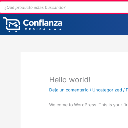
Ir
Búsqueda
de
al
productos
contenido
Hello world!
Deja un comentario
/
Uncategorized
/ 
Welcome to WordPress. This is your first