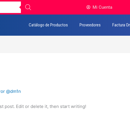
Mi Cuenta
Catálogo de Productos
Proveedores
Factura On
Por
@dm1n
 post. Edit or delete it, then start writing!