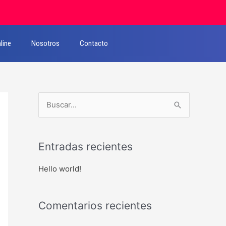
line
Nosotros
Contacto
B
u
s
Entradas recientes
c
a
Hello world!
r
p
Comentarios recientes
o